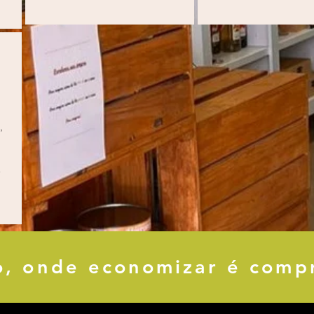
,
e
o, onde economizar é comp