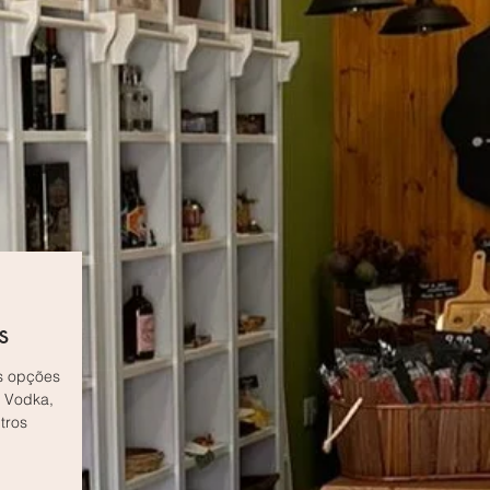
s
s opções
 Vodka,
tros