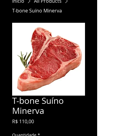
Início
All Products
T-bone Suíno Minerva
T-bone Suíno
Minerva
Preço
R$ 110,00
Quantidade
*